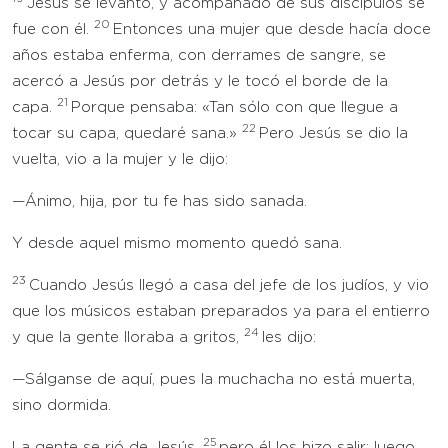
Jesús se levantó, y acompañado de sus discípulos se
20
fue con él.
Entonces una mujer que desde hacía doce
años estaba enferma, con derrames de sangre, se
acercó a Jesús por detrás y le tocó el borde de la
21
capa.
Porque pensaba: «Tan sólo con que llegue a
22
tocar su capa, quedaré sana.»
Pero Jesús se dio la
vuelta, vio a la mujer y le dijo:
—Ánimo, hija, por tu fe has sido sanada.
Y desde aquel mismo momento quedó sana.
23
Cuando Jesús llegó a casa del jefe de los judíos, y vio
que los músicos estaban preparados ya para el entierro
24
y que la gente lloraba a gritos,
les dijo:
—Sálganse de aquí, pues la muchacha no está muerta,
sino dormida.
25
La gente se rió de Jesús,
pero él los hizo salir; luego