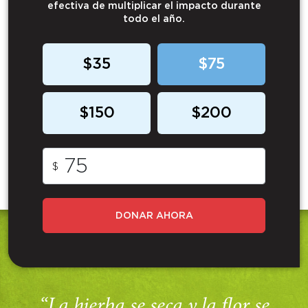
efectiva de multiplicar el impacto durante
todo el año.
$35
$75
$150
$200
$
DONAR AHORA
“La hierba se seca y la flor se