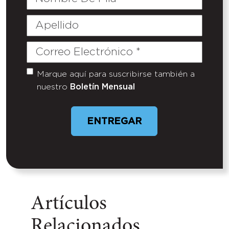
De
Pila
Apellido
Correo
Electrónico
(Required)
Marque aquí para suscribirse también a
Untitled
nuestro
Boletín Mensual
ENTREGAR
Artículos
Relacionados