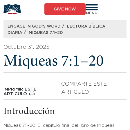
Skip
to
GIVE NOW
content
MENU
/
ENGAGE IN GOD’S WORD
LECTURA BÍBLICA
/
DIARIA
MIQUEAS 7:1–20
Octubre 31, 2025
Miqueas 7:1–20
COMPARTE ESTE
IMPRIMIR ESTE
ARTICULO
ARTICULO
Introducción
Miqueas 7:1–20: El capítulo final del libro de Miqueas