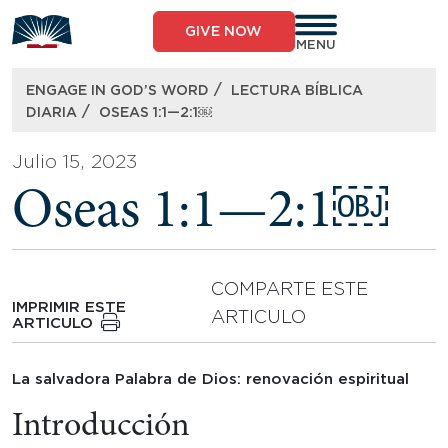
Skip
to
GIVE NOW
content
MENU
/
ENGAGE IN GOD’S WORD
LECTURA BÍBLICA
/
DIARIA
OSEAS 1:1—2:1￼
Julio 15, 2023
Oseas 1:1—2:1￼
COMPARTE ESTE
IMPRIMIR ESTE
ARTICULO
ARTICULO
La salvadora Palabra de Dios: renovación espiritual
Introducción