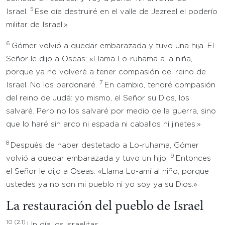
5
Israel.
Ese día destruiré en el valle de Jezreel el poderío
militar de Israel.»
6
Gómer volvió a quedar embarazada y tuvo una hija. El
Señor le dijo a Oseas: «Llama Lo-ruhama a la niña,
porque ya no volveré a tener compasión del reino de
7
Israel. No los perdonaré.
En cambio, tendré compasión
del reino de Judá: yo mismo, el Señor su Dios, los
salvaré. Pero no los salvaré por medio de la guerra, sino
que lo haré sin arco ni espada ni caballos ni jinetes.»
8
Después de haber destetado a Lo-ruhama, Gómer
9
volvió a quedar embarazada y tuvo un hijo.
Entonces
el Señor le dijo a Oseas: «Llama Lo-amí al niño, porque
ustedes ya no son mi pueblo ni yo soy ya su Dios.»
La restauración del pueblo de Israel
10
(2.1)
Un día los israelitas