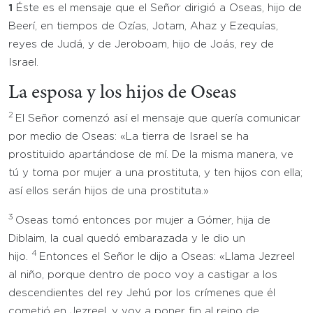
1
Éste es el mensaje que el Señor dirigió a Oseas, hijo de
Beerí, en tiempos de Ozías, Jotam, Ahaz y Ezequías,
reyes de Judá, y de Jeroboam, hijo de Joás, rey de
Israel.
La esposa y los hijos de Oseas
2
El Señor comenzó así el mensaje que quería comunicar
por medio de Oseas: «La tierra de Israel se ha
prostituido apartándose de mí. De la misma manera, ve
tú y toma por mujer a una prostituta, y ten hijos con ella;
así ellos serán hijos de una prostituta.»
3
Oseas tomó entonces por mujer a Gómer, hija de
Diblaim, la cual quedó embarazada y le dio un
4
hijo.
Entonces el Señor le dijo a Oseas: «Llama Jezreel
al niño, porque dentro de poco voy a castigar a los
descendientes del rey Jehú por los crímenes que él
cometió en Jezreel, y voy a poner fin al reino de