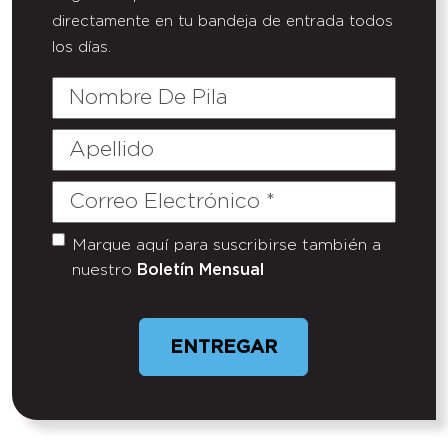
directamente en tu bandeja de entrada todos
los días.
Nombre
De
Pila
Apellido
Correo
Electrónico
(Required)
Marque aquí para suscribirse también a
Untitled
nuestro
Boletín Mensual