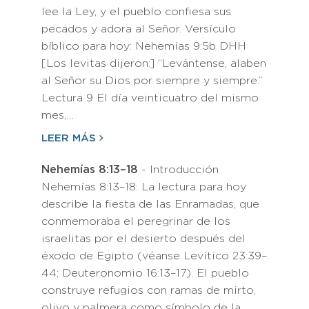
lee la Ley, y el pueblo confiesa sus
pecados y adora al Señor. Versículo
bíblico para hoy: Nehemías 9:5b DHH
[Los levitas dijeron:] “Levántense, alaben
al Señor su Dios por siempre y siempre.”
Lectura 9 El día veinticuatro del mismo
mes,…
LEER MÁS
Nehemías 8:13–18
- Introducción
Nehemías 8:13–18: La lectura para hoy
describe la fiesta de las Enramadas, que
conmemoraba el peregrinar de los
israelitas por el desierto después del
éxodo de Egipto (véanse Levítico 23:39–
44; Deuteronomio 16:13–17). El pueblo
construye refugios con ramas de mirto,
olivo y palmera como símbolo de la