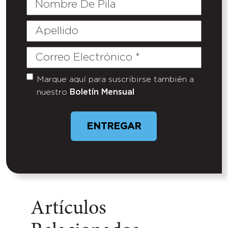
De
Pila
Apellido
Correo
Electrónico
(Required)
Marque aquí para suscribirse también a
Untitled
nuestro
Boletín Mensual
ENTREGAR
Artículos