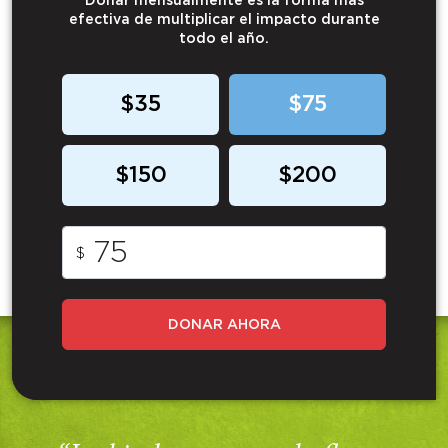
Donar mensualmente es la forma más
efectiva de multiplicar el impacto durante
todo el año.
$35
$75
$150
$200
$
DONAR AHORA