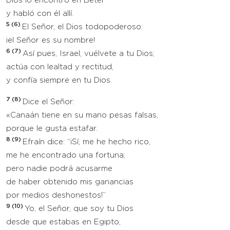
Dios lo encontró en Betel
y habló con él allí.
5 (6)
El Señor, el Dios todopoderoso:
¡el Señor es su nombre!
6 (7)
Así pues, Israel, vuélvete a tu Dios;
actúa con lealtad y rectitud,
y confía siempre en tu Dios.
7 (8)
Dice el Señor:
«Canaán tiene en su mano pesas falsas,
porque le gusta estafar.
8 (9)
Efraín dice: “¡Sí, me he hecho rico,
me he encontrado una fortuna;
pero nadie podrá acusarme
de haber obtenido mis ganancias
por medios deshonestos!”
9 (10)
Yo, el Señor, que soy tu Dios
desde que estabas en Egipto,