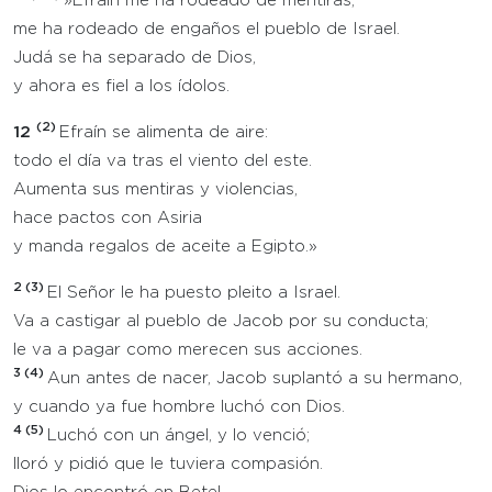
»Efraín me ha rodeado de mentiras;
me ha rodeado de engaños el pueblo de Israel.
Judá se ha separado de Dios,
y ahora es fiel a los ídolos.
(2)
12
Efraín se alimenta de aire:
todo el día va tras el viento del este.
Aumenta sus mentiras y violencias,
hace pactos con Asiria
y manda regalos de aceite a Egipto.»
2 (3)
El Señor le ha puesto pleito a Israel.
Va a castigar al pueblo de Jacob por su conducta;
le va a pagar como merecen sus acciones.
3 (4)
Aun antes de nacer, Jacob suplantó a su hermano,
y cuando ya fue hombre luchó con Dios.
4 (5)
Luchó con un ángel, y lo venció;
lloró y pidió que le tuviera compasión.