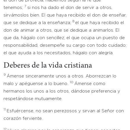
el don de profecía, hablemos según la fe que
7
tenemos;
si nos ha dado el don de servir a otros,
sirvámoslos bien. El que haya recibido el don de enseñar,
8
que se dedique a la enseñanza;
el que haya recibido el
don de animar a otros, que se dedique a animarlos. El
que da, hágalo con sencillez; el que ocupa un puesto de
responsabilidad, desempeñe su cargo con todo cuidado;
el que ayuda a los necesitados, hágalo con alegría.
Deberes de la vida cristiana
9
Ámense sinceramente unos a otros. Aborrezcan lo
10
malo y apéguense a lo bueno.
Ámense como
hermanos los unos a los otros, dándose preferencia y
respetándose mutuamente.
11
Esfuércense, no sean perezosos y sirvan al Señor con
corazón ferviente.
12