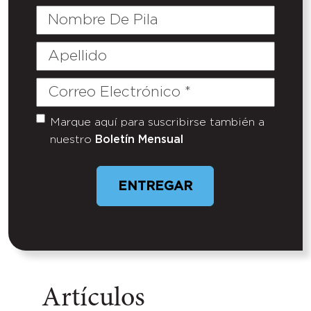
Nombre
De
Pila
Apellido
Correo
Electrónico
(Required)
Marque aquí para suscribirse también a
Untitled
nuestro
Boletín Mensual
ENTREGAR
Artículos