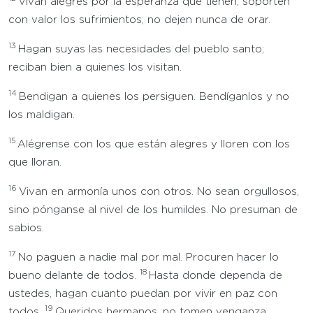
Vivan alegres por la esperanza que tienen; soporten
con valor los sufrimientos; no dejen nunca de orar.
13
Hagan suyas las necesidades del pueblo santo;
reciban bien a quienes los visitan.
14
Bendigan a quienes los persiguen. Bendíganlos y no
los maldigan.
15
Alégrense con los que están alegres y lloren con los
que lloran.
16
Vivan en armonía unos con otros. No sean orgullosos,
sino pónganse al nivel de los humildes. No presuman de
sabios.
17
No paguen a nadie mal por mal. Procuren hacer lo
18
bueno delante de todos.
Hasta donde dependa de
ustedes, hagan cuanto puedan por vivir en paz con
19
todos.
Queridos hermanos, no tomen venganza