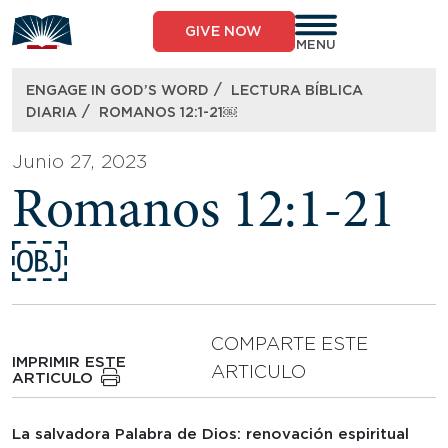
Skip
to
GIVE NOW
content
MENU
/
ENGAGE IN GOD’S WORD
LECTURA BÍBLICA
/
DIARIA
ROMANOS 12:1-21￼
Junio 27, 2023
Romanos 12:1-21
￼
COMPARTE ESTE
IMPRIMIR ESTE
ARTICULO
ARTICULO
La salvadora Palabra de Dios: renovación espiritual