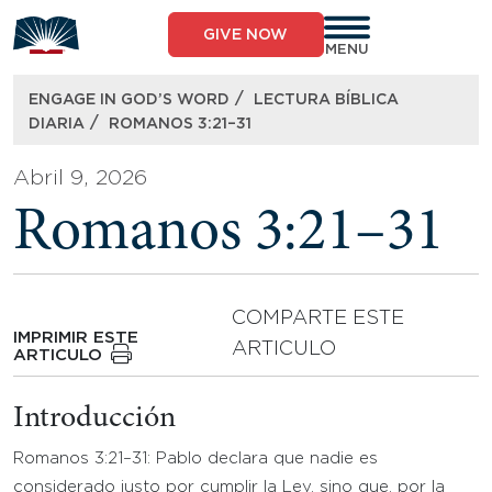
Skip
to
GIVE NOW
content
MENU
/
ENGAGE IN GOD’S WORD
LECTURA BÍBLICA
/
DIARIA
ROMANOS 3:21–31
Abril 9, 2026
Romanos 3:21–31
COMPARTE ESTE
IMPRIMIR ESTE
ARTICULO
ARTICULO
Introducción
Romanos 3:21–31: Pablo declara que nadie es
considerado justo por cumplir la Ley, sino que, por la