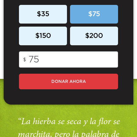
$35
$75
$150
$200
$
DONAR AHORA
“La hierba se seca y la flor se
marchita, pero la palabra de