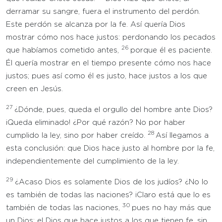
derramar su sangre, fuera el instrumento del perdón.
Este perdón se alcanza por la fe. Así quería Dios
mostrar cómo nos hace justos: perdonando los pecados
26
que habíamos cometido antes,
porque él es paciente.
Él quería mostrar en el tiempo presente cómo nos hace
justos; pues así como él es justo, hace justos a los que
creen en Jesús.
27
¿Dónde, pues, queda el orgullo del hombre ante Dios?
¡Queda eliminado! ¿Por qué razón? No por haber
28
cumplido la ley, sino por haber creído.
Así llegamos a
esta conclusión: que Dios hace justo al hombre por la fe,
independientemente del cumplimiento de la ley.
29
¿Acaso Dios es solamente Dios de los judíos? ¿No lo
es también de todas las naciones? ¡Claro está que lo es
30
también de todas las naciones,
pues no hay más que
un Dios: el Dios que hace justos a los que tienen fe, sin