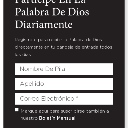
Participe En La
Palabra De Dios
Diariamente
Regístrate para recibir la Palabra de Dios
directamente en tu bandeja de entrada todos
los días.
Nombre
De
Pila
Apellido
Correo
Electrónico
(Required)
Marque aquí para suscribirse también a
Untitled
nuestro
Boletín Mensual