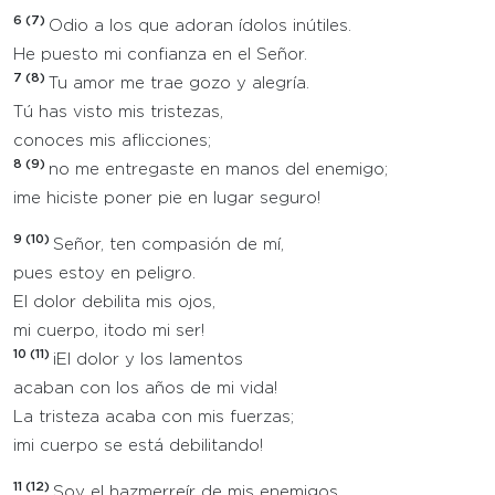
6 (7)
Odio a los que adoran ídolos inútiles.
He puesto mi confianza en el Señor.
7 (8)
Tu amor me trae gozo y alegría.
Tú has visto mis tristezas,
conoces mis aflicciones;
8 (9)
no me entregaste en manos del enemigo;
¡me hiciste poner pie en lugar seguro!
9 (10)
Señor, ten compasión de mí,
pues estoy en peligro.
El dolor debilita mis ojos,
mi cuerpo, ¡todo mi ser!
10 (11)
¡El dolor y los lamentos
acaban con los años de mi vida!
La tristeza acaba con mis fuerzas;
¡mi cuerpo se está debilitando!
11 (12)
Soy el hazmerreír de mis enemigos,