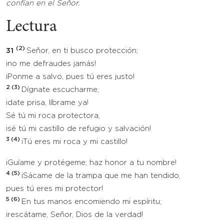
confían en el Señor.
Lectura
(2)
31
Señor, en ti busco protección;
¡no me defraudes jamás!
¡Ponme a salvo, pues tú eres justo!
2 (3)
Dígnate escucharme;
¡date prisa, líbrame ya!
Sé tú mi roca protectora,
¡sé tú mi castillo de refugio y salvación!
3 (4)
¡Tú eres mi roca y mi castillo!
¡Guíame y protégeme; haz honor a tu nombre!
4 (5)
¡Sácame de la trampa que me han tendido,
pues tú eres mi protector!
5 (6)
En tus manos encomiendo mi espíritu;
¡rescátame, Señor, Dios de la verdad!