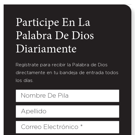
Participe En La
Palabra De Dios
Diariamente
Regístrate para recibir la Palabra de Dios
directamente en tu bandeja de entrada todos
los días.
Nombre
De
Pila
Apellido
Correo
Electrónico
(Required)