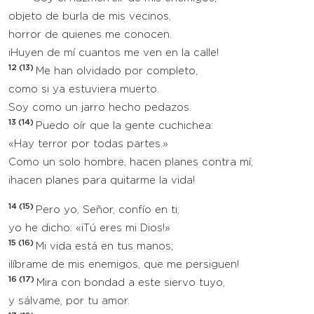
objeto de burla de mis vecinos,
horror de quienes me conocen.
¡Huyen de mí cuantos me ven en la calle!
12 (13)
Me han olvidado por completo,
como si ya estuviera muerto.
Soy como un jarro hecho pedazos.
13 (14)
Puedo oír que la gente cuchichea:
«Hay terror por todas partes.»
Como un solo hombre, hacen planes contra mí;
¡hacen planes para quitarme la vida!
14 (15)
Pero yo, Señor, confío en ti;
yo he dicho: «¡Tú eres mi Dios!»
15 (16)
Mi vida está en tus manos;
¡líbrame de mis enemigos, que me persiguen!
16 (17)
Mira con bondad a este siervo tuyo,
y sálvame, por tu amor.