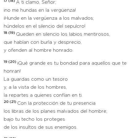
17 (18)
A ti clamo, Señor;
¡no me hundas en la vergüenza!
¡Hunde en la vergüenza a los malvados;
húndelos en el silencio del sepulcro!
18 (19)
Queden en silencio los labios mentirosos,
que hablan con burla y desprecio,
y ofenden al hombre honrado.
19 (20)
¡Qué grande es tu bondad para aquellos que te
honran!
La guardas como un tesoro
y, a la vista de los hombres,
la repartes a quienes confían en ti.
20 (21)
Con la protección de tu presencia
los libras de los planes malvados del hombre;
bajo tu techo los proteges
de los insultos de sus enemigos.