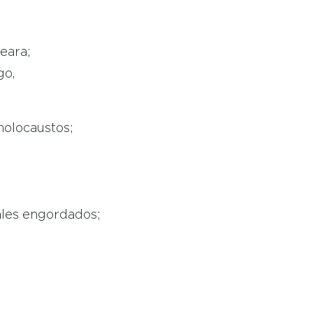
eara;
go,
holocaustos;
ales engordados;