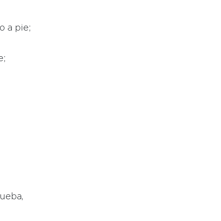
o a pie;
e;
rueba,