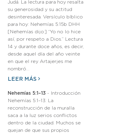
Judá. La lectura para hoy resalta
su generosidad y su actitud
desinteresada. Versículo bíblico
para hoy: Nehemías 5:15b DHH
[Nehemías dijo:] “Yo no lo hice
así, por respeto a Dios.” Lectura
14 y durante doce años, es decir,
desde aquel día del año veinte
en que el rey Artajerjes me
nombró…
LEER MÁS
Nehemías 5:1–13
- Introducción
Nehemías 5:1–13: La
reconstrucción de la muralla
saca a la luz serios conflictos
dentro de la ciudad. Muchos se
quejan de que sus propios