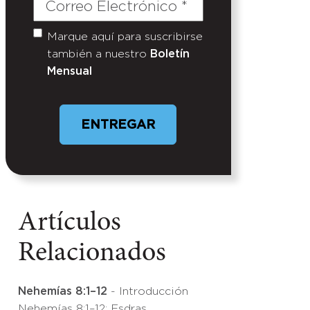
Correo
Electrónico
(Required)
Marque aquí para suscribirse
Untitled
también a nuestro
Boletín
Mensual
Artículos
Relacionados
Nehemías 8:1–12
- Introducción
Nehemías 8:1–12: Esdras,