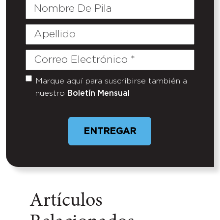
Nombre
De
Pila
Apellido
Correo
Electrónico
(Required)
Marque aquí para suscribirse también a
Untitled
nuestro
Boletín Mensual
Artículos