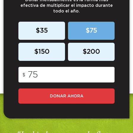
Donar mensualmente es la forma más
efectiva de multiplicar el impacto durante
todo el año.
$35
$75
$150
$200
$
DONAR AHORA