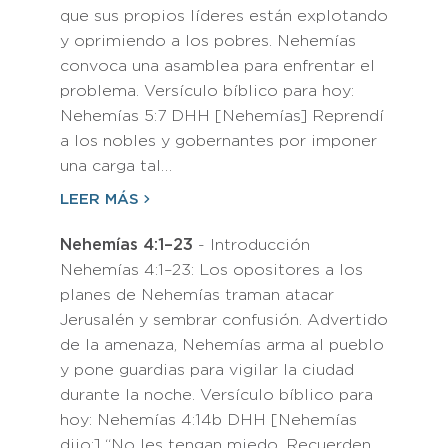
que sus propios líderes están explotando
y oprimiendo a los pobres. Nehemías
convoca una asamblea para enfrentar el
problema. Versículo bíblico para hoy:
Nehemías 5:7 DHH [Nehemías] Reprendí
a los nobles y gobernantes por imponer
una carga tal…
LEER MÁS
Nehemías 4:1–23
- Introducción
Nehemías 4:1–23: Los opositores a los
planes de Nehemías traman atacar
Jerusalén y sembrar confusión. Advertido
de la amenaza, Nehemías arma al pueblo
y pone guardias para vigilar la ciudad
durante la noche. Versículo bíblico para
hoy: Nehemías 4:14b DHH [Nehemías
dijo:] “No les tengan miedo. Recuerden