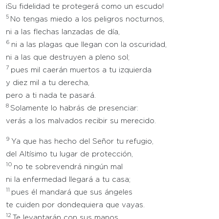
¡Su fidelidad te protegerá como un escudo!
5
No tengas miedo a los peligros nocturnos,
ni a las flechas lanzadas de día,
6
ni a las plagas que llegan con la oscuridad,
ni a las que destruyen a pleno sol;
7
pues mil caerán muertos a tu izquierda
y diez mil a tu derecha,
pero a ti nada te pasará.
8
Solamente lo habrás de presenciar:
verás a los malvados recibir su merecido.
9
Ya que has hecho del Señor tu refugio,
del Altísimo tu lugar de protección,
10
no te sobrevendrá ningún mal
ni la enfermedad llegará a tu casa;
11
pues él mandará que sus ángeles
te cuiden por dondequiera que vayas.
12
Te levantarán con sus manos