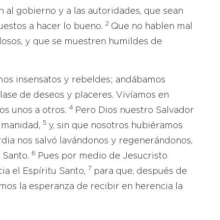
 al gobierno y a las autoridades, que sean
2
uestos a hacer lo bueno.
Que no hablen mal
dosos, y que se muestren humildes de
mos insensatos y rebeldes; andábamos
lase de deseos y placeres. Vivíamos en
4
os unos a otros.
Pero Dios nuestro Salvador
5
humanidad,
y, sin que nosotros hubiéramos
rdia nos salvó lavándonos y regenerándonos,
6
u Santo.
Pues por medio de Jesucristo
7
a el Espíritu Santo,
para que, después de
mos la esperanza de recibir en herencia la