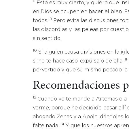
8
Esto es muy cierto, y quiero que ins
en Dios se ocupen en hacer el bien. E
9
todos.
Pero evita las discusiones ton
las discordias y las peleas por cuestio
sin sentido.
10
Si alguien causa divisiones en la igl
11
si no te hace caso, expúlsalo de ella,
pervertido y que su mismo pecado la
Recomendaciones p
12
Cuando yo te mande a Artemas o a Tí
verme, porque he decidido pasar allí e
abogado Zenas y a Apolo, dándoles lo 
14
falte nada.
Y que los nuestros apren