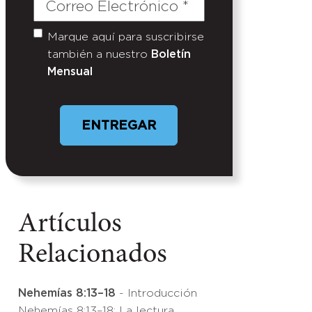
Correo
Electrónico
(Required)
Marque aquí para suscribirse
Untitled
también a nuestro
Boletín
Mensual
Artículos
Relacionados
Nehemías 8:13–18
- Introducción
Nehemías 8:13–18: La lectura