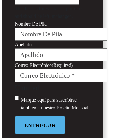
This field is for validation purposes
and should be left unchanged.
Nombre De Pila
Apellido
Correo Electrónico
(Required)
Untitled
Marque aquí para suscribirse
también a nuestro
Boletín Mensual