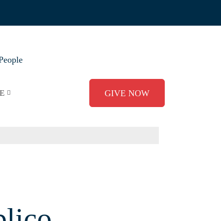
People
E
GIVE NOW
lico