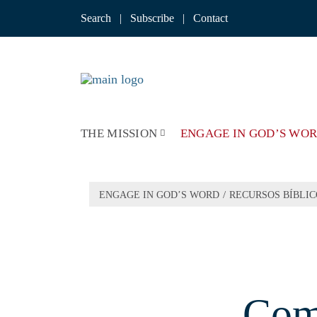
Skip
to
Search
|
Subscribe
|
Contact
content
THE MISSION
ENGAGE IN GOD’S WO
/
ENGAGE IN GOD’S WORD
RECURSOS BÍBLIC
Com