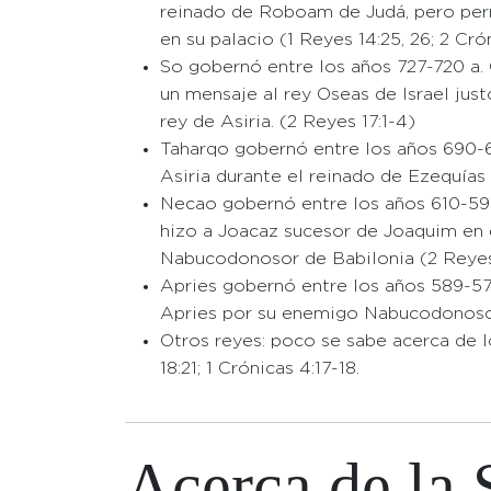
reinado de Roboam de Judá, pero perm
en su palacio (1 Reyes 14:25, 26; 2 Cró
So gobernó entre los años 727-720 a. 
un mensaje al rey Oseas de Israel just
rey de Asiria. (2 Reyes 17:1-4)
Taharqo gobernó entre los años 690-6
Asiria durante el reinado de Ezequías 
Necao gobernó entre los años 610-595
hizo a Joacaz sucesor de Joaquim en e
Nabucodonosor de Babilonia (2 Reyes 
Apries gobernó entre los años 589-570
Apries por su enemigo Nabucodonosor
Otros reyes: poco se sabe acerca de l
18:21; 1 Crónicas 4:17-18.
Acerca de la 