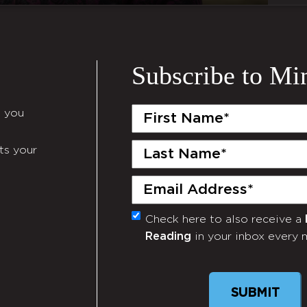
Subscribe to Mi
First
e you
Name
(Required)
Last
ts your
Name
(Required)
Email
(Required)
Check here to also receive a
Monthly
Reading
in your inbox every 
Newsletter
SUBMIT