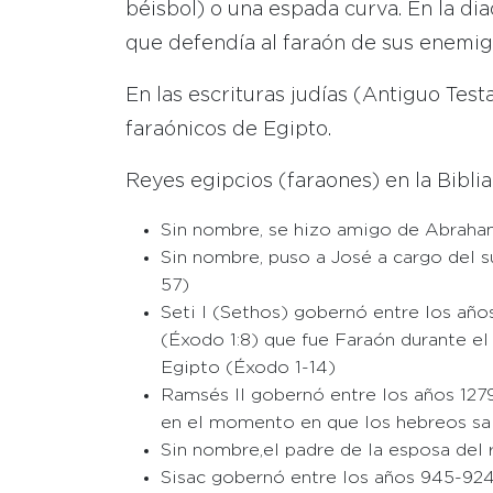
béisbol) o una espada curva. En la di
que defendía al faraón de sus enemig
En las escrituras judías (Antiguo Te
faraónicos de Egipto.
Reyes egipcios (faraones) en la Biblia
Sin nombre, se hizo amigo de Abraham 
Sin nombre, puso a José a cargo del s
57)
Seti I (Sethos) gobernó entre los año
(Éxodo 1:8) que fue Faraón durante e
Egipto (Éxodo 1-14)
Ramsés II gobernó entre los años 1279-
en el momento en que los hebreos sal
Sin nombre,el padre de la esposa del 
Sisac gobernó entre los años 945-924 