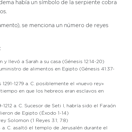
adema había un símbolo de la serpiente cobra
os.
stamento), se menciona un número de reyes
:
y llevó a Sarah a su casa (Génesis 12:14-20)
uministro de alimentos en Egipto (Génesis 41:37-
s 1291-1279 a. C. posiblemente el «nuevo rey»
l tiempo en que los hebreos eran esclavos en
1212 a. C. Sucesor de Seti I, habría sido el Faraón
ieron de Egipto (Éxodo 1-14)
rey Solomon (1 Reyes 3:1; 7:8)
a. C. asaltó el templo de Jerusalén durante el