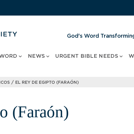
God's Word Transforming
 WORD
NEWS
URGENT BIBLE NEEDS
W
/
COS​
EL REY DE EGIPTO (FARAÓN)
to (Faraón)