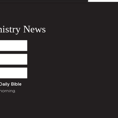
nistry News
Daily Bible
morning.