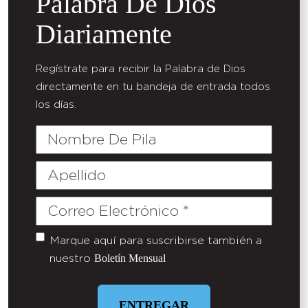
Palabra De Dios
Diariamente
Regístrate para recibir la Palabra de Dios
directamente en tu bandeja de entrada todos
los días.
Nombre
De
Pila
Apellido
Correo
Electrónico
(Required)
Marque aquí para suscribirse también a
Untitled
Boletín Mensual
nuestro
ENTREGAR