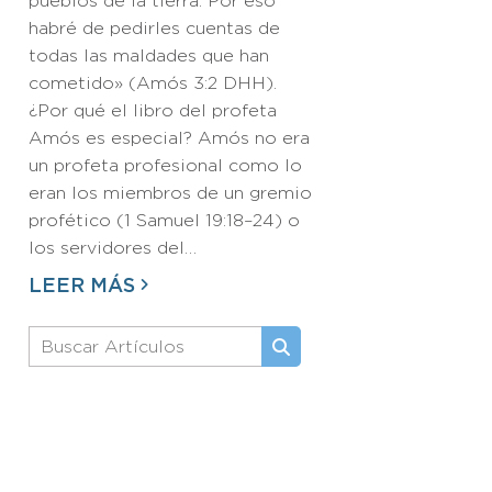
pueblos de la tierra. Por eso
habré de pedirles cuentas de
todas las maldades que han
cometido» (Amós 3:2 DHH).
¿Por qué el libro del profeta
Amós es especial? Amós no era
un profeta profesional como lo
eran los miembros de un gremio
profético (1 Samuel 19:18–24) o
los servidores del…
LEER MÁS