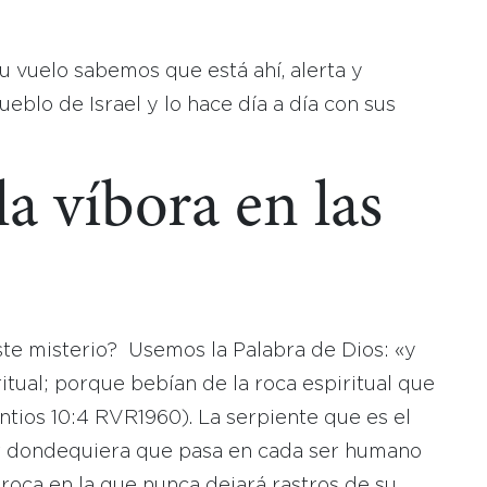
 vuelo sabemos que está ahí, alerta y
ueblo de Israel y lo hace día a día con sus
a víbora en las
te misterio? Usemos la Palabra de Dios: «y
tual; porque bebían de la roca espiritual que
rintios 10:4 RVR1960). La serpiente que es el
or dondequiera que pasa en cada ser humano
 roca en la que nunca dejará rastros de su