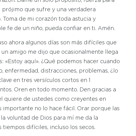
azón. Dame un solo propósito, fuerza para
i prójimo que sufre y una verdadera
o. Toma de mi corazón toda astucia y
e fe de un niño, pueda confiar en ti. Amén.
uso ahora algunos días son más difíciles que
ez un amigo me dijo que ocasionalmente llega
ios: «Estoy aquí». ¿Qué podemos hacer cuando
io, enfermedad, distracciones, problemas, ¿lo
ave en tres versículos cortos en 1
entos. Oren en todo momento. Den gracias a
 él quiere de ustedes como creyentes en
s importante no lo hace fácil. Orar porque las
 la voluntad de Dios para mí me da la
tiempos difíciles, incluso los secos.