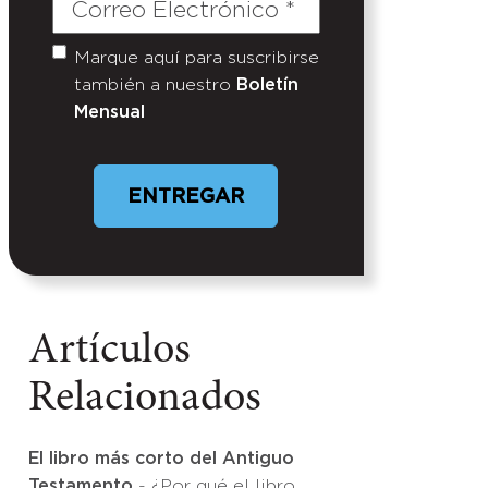
Correo
Electrónico
(Required)
Marque aquí para suscribirse
Untitled
también a nuestro
Boletín
Mensual
Artículos
Relacionados
El libro más corto del Antiguo
Testamento
- ¿Por qué el libro