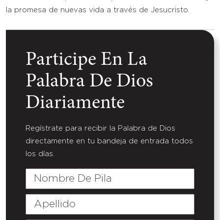
la promesa de nuevas vida a través de Jesucristo.
Participe En La
Palabra De Dios
Diariamente
Regístrate para recibir la Palabra de Dios
directamente en tu bandeja de entrada todos
los días.
Nombre
De
Pila
Apellido