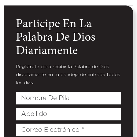
Participe En La
Palabra De Dios
Diariamente
Regístrate para recibir la Palabra de Dios
directamente en tu bandeja de entrada todos
los días.
Nombre
De
Pila
Apellido
Correo
Electrónico
(Required)