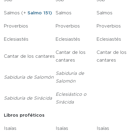
Salmos (+
Salmo 151)
Salmos
Salmos
Proverbios
Proverbios
Proverbios
Eclesiastés
Eclesiastés
Eclesiastés
Cantar de los
Cantar de los
Cantar de los cantares
cantares
cantares
Sabiduría de
Sabiduría de Salomón
Salomón
Eclesiástico o
Sabiduría de Sirácida
Sirácida
Libros proféticos
Isaías
Isaías
Isaías