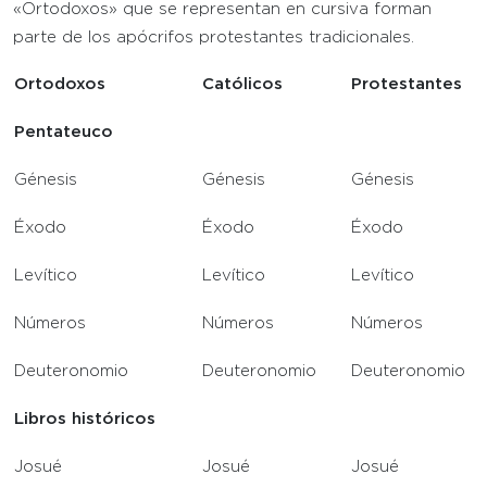
«Ortodoxos» que se representan en cursiva forman
parte de los apócrifos protestantes tradicionales.
Ortodoxos
Católicos
Protestantes
Pentateuco
Génesis
Génesis
Génesis
Éxodo
Éxodo
Éxodo
Levítico
Levítico
Levítico
Números
Números
Números
Deuteronomio
Deuteronomio
Deuteronomio
Libros históricos
Josué
Josué
Josué