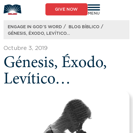
Skip
to
GIVE NOW
content
MENU
/
/
ENGAGE IN GOD’S WORD
BLOG BÍBLICO
GÉNESIS, ÉXODO, LEVÍTICO…
Octubre 3, 2019
Génesis, Éxodo,
Levítico…