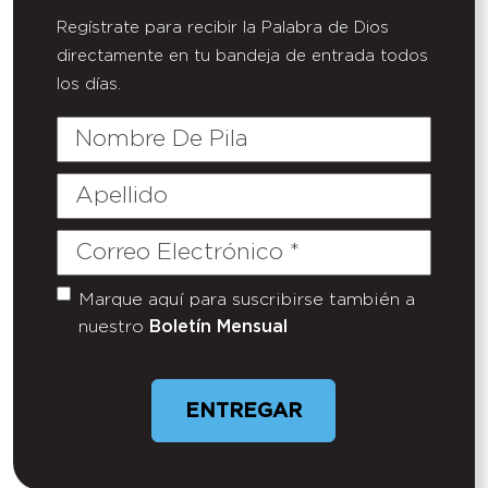
Regístrate para recibir la Palabra de Dios
directamente en tu bandeja de entrada todos
los días.
Nombre
De
Pila
Apellido
Correo
Electrónico
(Required)
Marque aquí para suscribirse también a
Untitled
nuestro
Boletín Mensual