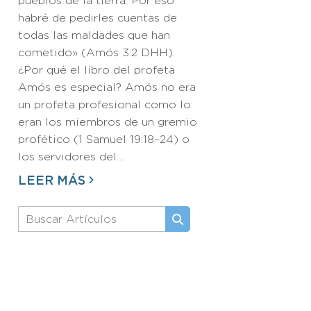
pueblos de la tierra. Por eso
habré de pedirles cuentas de
todas las maldades que han
cometido» (Amós 3:2 DHH).
¿Por qué el libro del profeta
Amós es especial? Amós no era
un profeta profesional como lo
eran los miembros de un gremio
profético (1 Samuel 19:18–24) o
los servidores del…
LEER MÁS