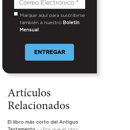
Correo
Electrónico
(Required)
Marque aquí para suscribirse
Untitled
también a nuestro
Boletín
Mensual
Artículos
Relacionados
El libro más corto del Antiguo
Testamento
- ¿Por qué el libro