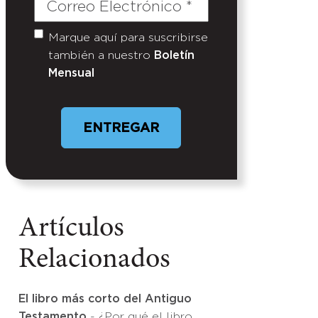
Correo
Electrónico
(Required)
Marque aquí para suscribirse
Untitled
también a nuestro
Boletín
Mensual
Artículos
Relacionados
El libro más corto del Antiguo
Testamento
- ¿Por qué el libro