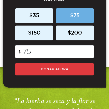
$35
$75
$150
$200
$
DONAR AHORA
“La hierba se seca y la flor se