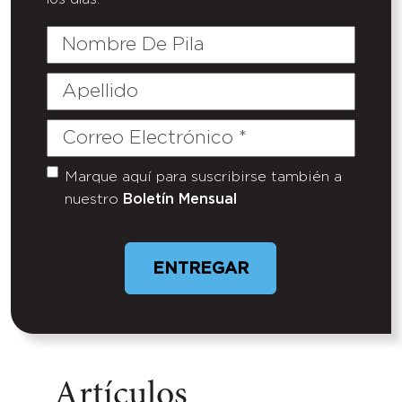
Nombre
De
Pila
Apellido
Correo
Electrónico
(Required)
Marque aquí para suscribirse también a
Untitled
nuestro
Boletín Mensual
Artículos