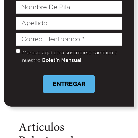
Nombre
De
Pila
Apellido
Correo
Electrónico
(Required)
Marque aquí para suscribirse también a
Untitled
nuestro
Boletín Mensual
Artículos