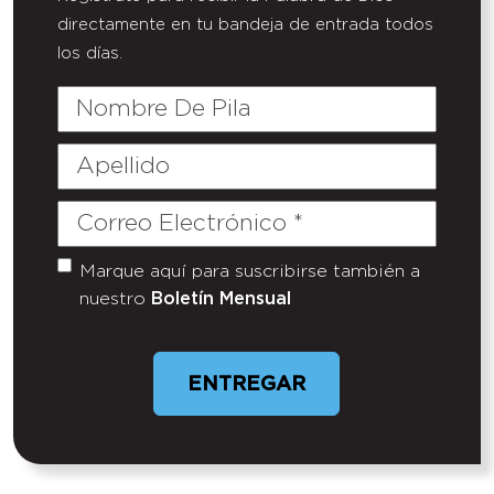
directamente en tu bandeja de entrada todos
los días.
Nombre
De
Pila
Apellido
Correo
Electrónico
(Required)
Marque aquí para suscribirse también a
Untitled
nuestro
Boletín Mensual