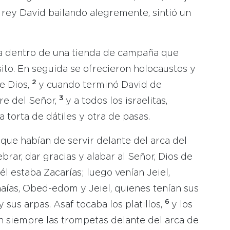
al rey David bailando alegremente, sintió un
sta dentro de una tienda de campaña que
ito. En seguida se ofrecieron holocaustos y
2
de Dios,
y cuando terminó David de
3
re del Señor,
y a todos los israelitas,
 torta de dátiles y otra de pasas.
 que habían de servir delante del arca del
rar, dar gracias y alabar al Señor, Dios de
él estaba Zacarías; luego venían Jeiel,
enaías, Obed-edom y Jeiel, quienes tenían sus
6
 sus arpas. Asaf tocaba los platillos,
y los
n siempre las trompetas delante del arca de