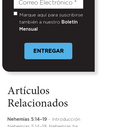
Correo
Electrónico
(Required)
Marque aquí para suscribirse
Untitled
también a nuestro
Boletín
Mensual
Artículos
Relacionados
Nehemías 5:14–19
- Introducción
Nehemías 5:14–19: Nehemías ha