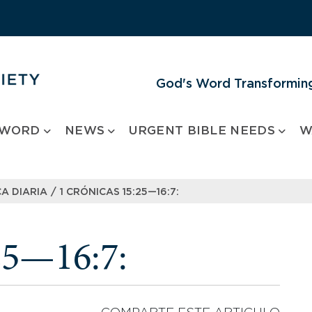
God's Word Transforming
 WORD
NEWS
URGENT BIBLE NEEDS
W
/
A DIARIA
1 CRÓNICAS 15:25—16:7:
25—16:7: