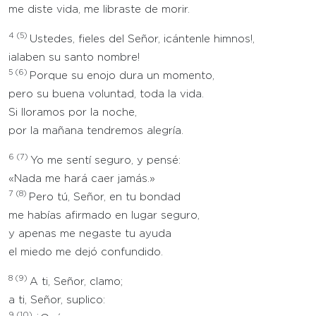
me diste vida, me libraste de morir.
4
(5)
Ustedes, fieles del Señor, ¡cántenle himnos!,
¡alaben su santo nombre!
5
(6)
Porque su enojo dura un momento,
pero su buena voluntad, toda la vida.
Si lloramos por la noche,
por la mañana tendremos alegría.
6
(7)
Yo me sentí seguro, y pensé:
«Nada me hará caer jamás.»
7
(8)
Pero tú, Señor, en tu bondad
me habías afirmado en lugar seguro,
y apenas me negaste tu ayuda
el miedo me dejó confundido.
8
(9)
A ti, Señor, clamo;
a ti, Señor, suplico:
9
(10)