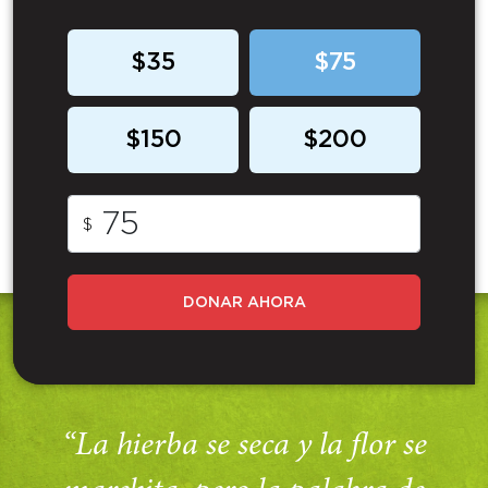
$35
$75
$150
$200
$
DONAR AHORA
“La hierba se seca y la flor se