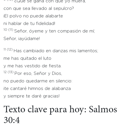
¿Qué se gana con que yo muera,
con que sea llevado al sepulcro?
¡El polvo no puede alabarte
ni hablar de tu fidelidad!
10
(11)
Señor, óyeme y ten compasión de mí;
Señor, ¡ayúdame!
11
(12)
Has cambiado en danzas mis lamentos;
me has quitado el luto
y me has vestido de fiesta.
12
(13)
Por eso, Señor y Dios,
no puedo quedarme en silencio:
¡te cantaré himnos de alabanza
y siempre te daré gracias!
Texto clave para hoy: Salmos
30:4