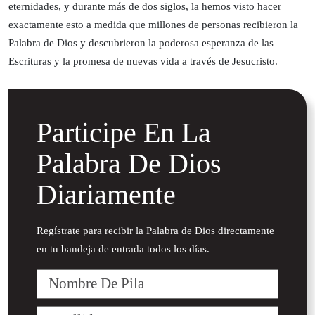
eternidades, y durante más de dos siglos, la hemos visto hacer
exactamente esto a medida que millones de personas recibieron la
Palabra de Dios y descubrieron la poderosa esperanza de las
Escrituras y la promesa de nuevas vida a través de Jesucristo.
Participe En La
Palabra De Dios
Diariamente
Regístrate para recibir la Palabra de Dios directamente
en tu bandeja de entrada todos los días.
Nombre
De
Pila
Apellido