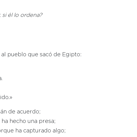
si él lo ordena?
r al pueblo que sacó de Egipto:
.
ido.»
tán de acuerdo;
ue ha hecho una presa;
porque ha capturado algo;