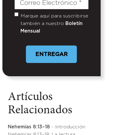
Correo
Electrónico
(Required)
Marque aquí para suscribirse
Untitled
también a nuestro
Boletín
Mensual
Artículos
Relacionados
Nehemías 8:13–18
- Introducción
Nehemías 8:13–18: La lectura