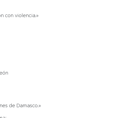
n con violencia.»
león
anes de Damasco.»