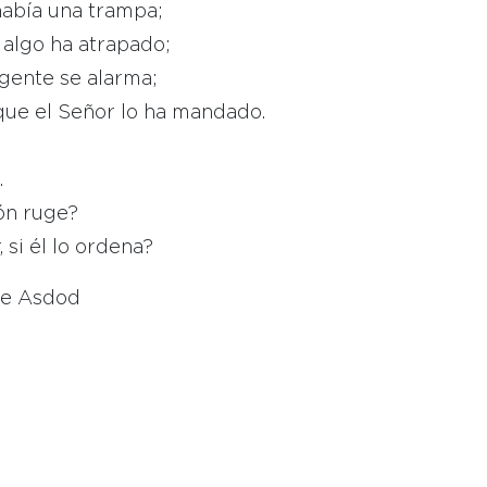
 había una trampa;
e algo ha atrapado;
 gente se alarma;
rque el Señor lo ha mandado.
.
eón ruge?
si él lo ordena?
de Asdod