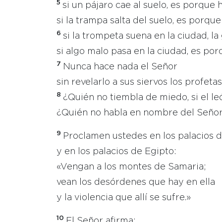
5
si un pájaro cae al suelo, es porque
si la trampa salta del suelo, es porqu
6
si la trompeta suena en la ciudad, la
si algo malo pasa en la ciudad, es po
7
Nunca hace nada el Señor
sin revelarlo a sus siervos los profetas
8
¿Quién no tiembla de miedo, si el l
¿Quién no habla en nombre del Señor, 
9
Proclamen ustedes en los palacios 
y en los palacios de Egipto:
«Vengan a los montes de Samaria;
vean los desórdenes que hay en ella
y la violencia que allí se sufre.»
10
El Señor afirma: