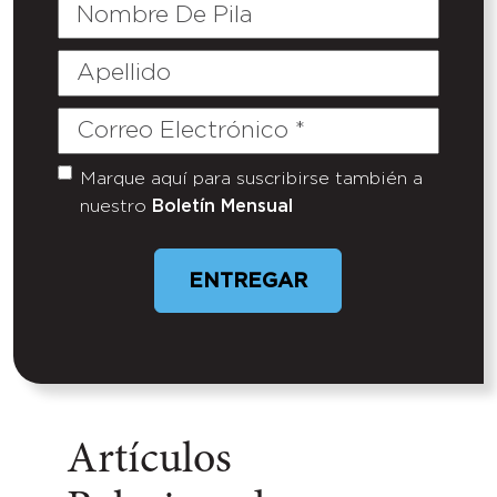
Nombre
De
Pila
Apellido
Correo
Electrónico
(Required)
Marque aquí para suscribirse también a
Untitled
nuestro
Boletín Mensual
ENTREGAR
Artículos