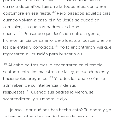
cumplió doce años, fueron allá todos ellos, como era
43
costumbre en esa fiesta.
Pero pasados aquellos días,
cuando volvían a casa, el niño Jesús se quedó en
Jerusalén, sin que sus padres se dieran
44
cuenta.
Pensando que Jesús iba entre la gente,
hicieron un día de camino; pero luego, al buscarlo entre
45
los parientes y conocidos,
no lo encontraron. Así que
regresaron a Jerusalén para buscarlo allí.
46
Al cabo de tres días lo encontraron en el templo,
sentado entre los maestros de la ley, escuchándolos y
47
haciéndoles preguntas.
Y todos los que lo oían se
admiraban de su inteligencia y de sus
48
respuestas.
Cuando sus padres lo vieron, se
sorprendieron; y su madre le dijo:
—Hijo mío, ¿por qué nos has hecho esto? Tu padre y yo
te hemos estado buscando llenos de angustia.