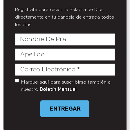
Regístrate para recibir la Palabra de Dios
directamente en tu bandeja de entrada todos
los días.
Nombre
De
Pila
Apellido
Correo
Electrónico
(Required)
Marque aquí para suscribirse también a
Untitled
nuestro
Boletín Mensual
ENTREGAR