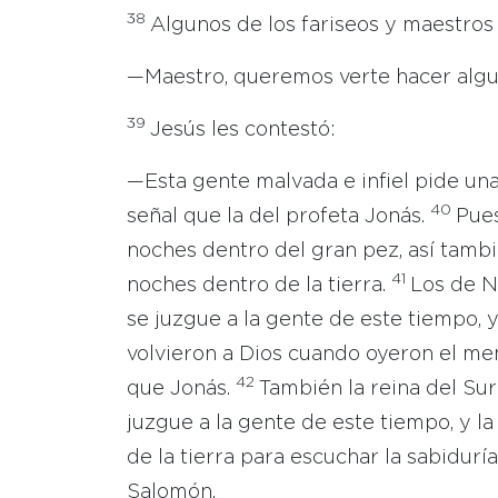
38
Algunos de los fariseos y maestros 
—Maestro, queremos verte hacer algu
39
Jesús les contestó:
—Esta gente malvada e infiel pide una
40
señal que la del profeta Jonás.
Pues
noches dentro del gran pez, así tambi
41
noches dentro de la tierra.
Los de Ní
se juzgue a la gente de este tiempo, 
volvieron a Dios cuando oyeron el me
42
que Jonás.
También la reina del Sur 
juzgue a la gente de este tiempo, y l
de la tierra para escuchar la sabidur
Salomón.