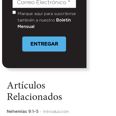
Correo
Electrónico
(Required)
Marque aquí para suscribirse
Untitled
también a nuestro
Boletín
Mensual
ENTREGAR
Artículos
Relacionados
Nehemías 9:1–5
- Introducción