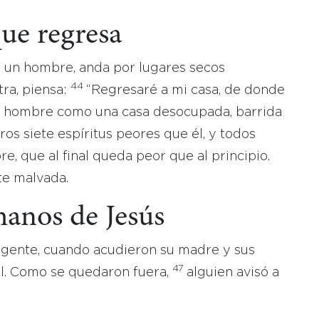
que regresa
e un hombre, anda por lugares secos
44
ra, piensa:
“Regresaré a mi casa, de donde
se hombre como una casa desocupada, barrida
os siete espíritus peores que él, y todos
e, que al final queda peor que al principio.
te malvada.
manos de Jesús
a gente, cuando acudieron su madre y sus
47
l. Como se quedaron fuera,
alguien avisó a