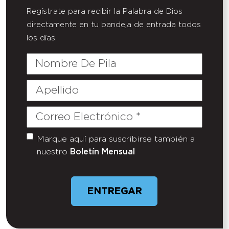
Regístrate para recibir la Palabra de Dios
directamente en tu bandeja de entrada todos
los días.
Nombre
De
Pila
Apellido
Correo
Electrónico
(Required)
Marque aquí para suscribirse también a
Untitled
nuestro
Boletín Mensual