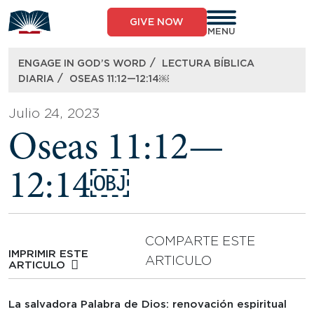
Skip
to
GIVE NOW
content
MENU
/
ENGAGE IN GOD’S WORD
LECTURA BÍBLICA
/
DIARIA
OSEAS 11:12—12:14￼
Julio 24, 2023
Oseas 11:12—
12:14￼
COMPARTE ESTE
IMPRIMIR ESTE
ARTICULO
ARTICULO
La salvadora Palabra de Dios: renovación espiritual