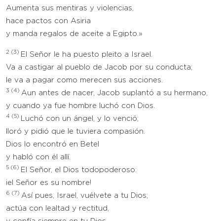
Aumenta sus mentiras y violencias,
hace pactos con Asiria
y manda regalos de aceite a Egipto.»
2
(3)
El Señor le ha puesto pleito a Israel.
Va a castigar al pueblo de Jacob por su conducta;
le va a pagar como merecen sus acciones.
3
(4)
Aun antes de nacer, Jacob suplantó a su hermano,
y cuando ya fue hombre luchó con Dios.
4
(5)
Luchó con un ángel, y lo venció;
lloró y pidió que le tuviera compasión.
Dios lo encontró en Betel
y habló con él allí.
5
(6)
El Señor, el Dios todopoderoso:
¡el Señor es su nombre!
6
(7)
Así pues, Israel, vuélvete a tu Dios;
actúa con lealtad y rectitud,