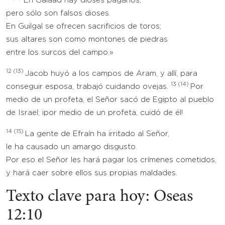
En Galaad hay dioses paganos,
pero sólo son falsos dioses.
En Guilgal se ofrecen sacrificios de toros;
sus altares son como montones de piedras
entre los surcos del campo.»
12
(13)
Jacob huyó a los campos de Aram, y allí, para
13
(14)
conseguir esposa, trabajó cuidando ovejas.
Por
medio de un profeta, el Señor sacó de Egipto al pueblo
de Israel; ¡por medio de un profeta, cuidó de él!
14
(15)
La gente de Efraín ha irritado al Señor,
le ha causado un amargo disgusto.
Por eso el Señor les hará pagar los crímenes cometidos,
y hará caer sobre ellos sus propias maldades.
Texto clave para hoy: Oseas
12:10