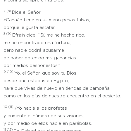
y confía siempre en tu Dios.
7
(8)
Dice el Señor:
«Canaán tiene en su mano pesas falsas,
porque le gusta estafar.
8
(9)
Efraín dice: “¡Sí, me he hecho rico,
me he encontrado una fortuna;
pero nadie podrá acusarme
de haber obtenido mis ganancias
por medios deshonestos!”
9
(10)
Yo, el Señor, que soy tu Dios
desde que estabas en Egipto,
haré que vivas de nuevo en tiendas de campaña,
como en los días de nuestro encuentro en el desierto.
10
(11)
»Yo hablé a los profetas
y aumenté el número de sus visiones,
y por medio de ellos hablé en parábolas.
11
(12)