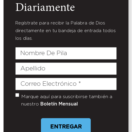
Diariamente
Regístrate para recibir la Palabra de Dios
directamente en tu bandeja de entrada todos
los días.
Nombre
De
Pila
Apellido
Correo
Electrónico
(Required)
Marque aquí para suscribirse también a
Untitled
nuestro
Boletín Mensual