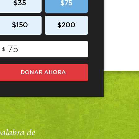
$35
$75
$150
$200
$
DONAR AHORA
 palabra de