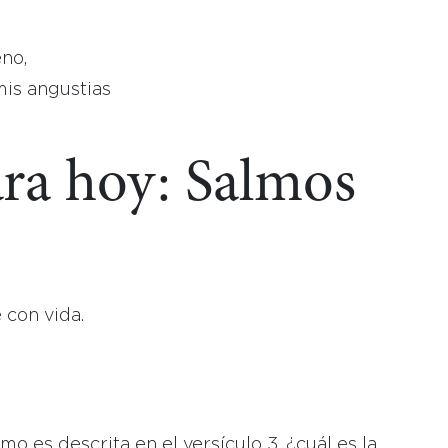
no,
is angustias
ara hoy: Salmos
 con vida.
mo es descrita en el versículo 3, ¿cuál es la