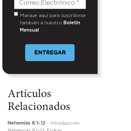
Correo
Electrónico
(Required)
Marque aquí para suscribirse
Untitled
también a nuestro
Boletín
Mensual
Artículos
Relacionados
Nehemías 8:1–12
- Introducción
Nehemías 8:1–12: Esdras,