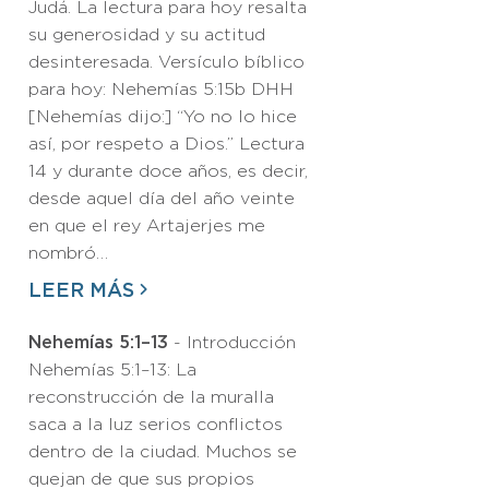
Judá. La lectura para hoy resalta
su generosidad y su actitud
desinteresada. Versículo bíblico
para hoy: Nehemías 5:15b DHH
[Nehemías dijo:] “Yo no lo hice
así, por respeto a Dios.” Lectura
14 y durante doce años, es decir,
desde aquel día del año veinte
en que el rey Artajerjes me
nombró…
LEER MÁS
Nehemías 5:1–13
- Introducción
Nehemías 5:1–13: La
reconstrucción de la muralla
saca a la luz serios conflictos
dentro de la ciudad. Muchos se
quejan de que sus propios