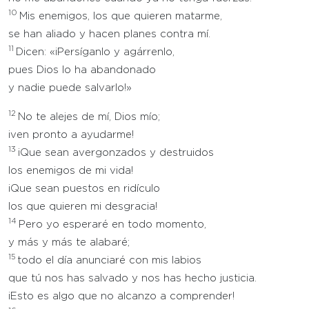
10
Mis enemigos, los que quieren matarme,
se han aliado y hacen planes contra mí.
11
Dicen: «¡Persíganlo y agárrenlo,
pues Dios lo ha abandonado
y nadie puede salvarlo!»
12
No te alejes de mí, Dios mío;
¡ven pronto a ayudarme!
13
¡Que sean avergonzados y destruidos
los enemigos de mi vida!
¡Que sean puestos en ridículo
los que quieren mi desgracia!
14
Pero yo esperaré en todo momento,
y más y más te alabaré;
15
todo el día anunciaré con mis labios
que tú nos has salvado y nos has hecho justicia.
¡Esto es algo que no alcanzo a comprender!