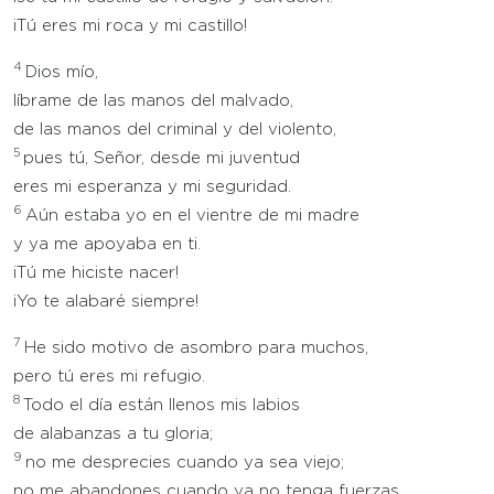
¡Tú eres mi roca y mi castillo!
4
Dios mío,
líbrame de las manos del malvado,
de las manos del criminal y del violento,
5
pues tú, Señor, desde mi juventud
eres mi esperanza y mi seguridad.
6
Aún estaba yo en el vientre de mi madre
y ya me apoyaba en ti.
¡Tú me hiciste nacer!
¡Yo te alabaré siempre!
7
He sido motivo de asombro para muchos,
pero tú eres mi refugio.
8
Todo el día están llenos mis labios
de alabanzas a tu gloria;
9
no me desprecies cuando ya sea viejo;
no me abandones cuando ya no tenga fuerzas.