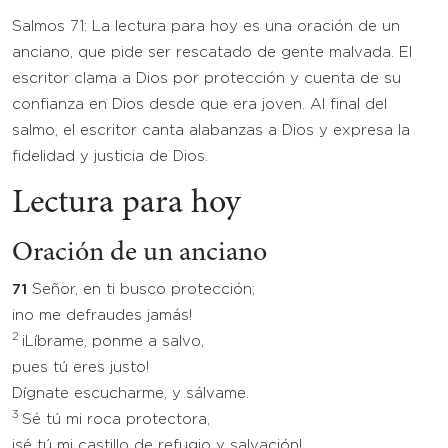
Salmos 71: La lectura para hoy es una oración de un
anciano, que pide ser rescatado de gente malvada. El
escritor clama a Dios por protección y cuenta de su
confianza en Dios desde que era joven. Al final del
salmo, el escritor canta alabanzas a Dios y expresa la
fidelidad y justicia de Dios.
Lectura para hoy
Oración de un anciano
71
Señor, en ti busco protección;
¡no me defraudes jamás!
2
¡Líbrame, ponme a salvo,
pues tú eres justo!
Dígnate escucharme, y sálvame.
3
Sé tú mi roca protectora,
¡sé tú mi castillo de refugio y salvación!