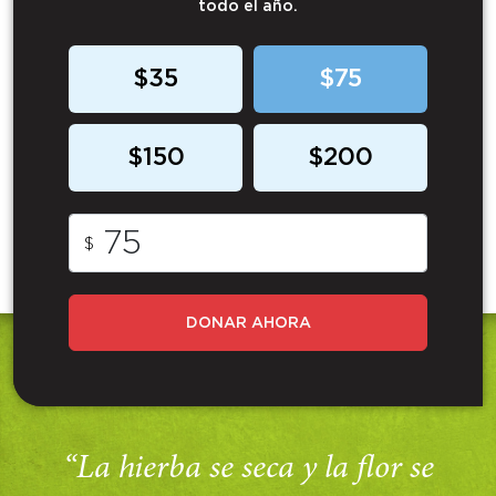
todo el año.
$35
$75
$150
$200
$
DONAR AHORA
“La hierba se seca y la flor se