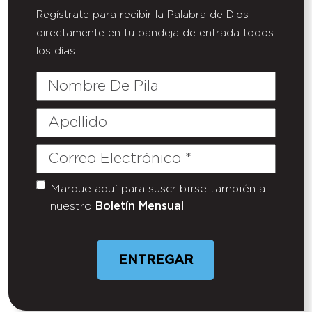
Regístrate para recibir la Palabra de Dios
directamente en tu bandeja de entrada todos
los días.
Nombre
De
Pila
Apellido
Correo
Electrónico
(Required)
Marque aquí para suscribirse también a
Untitled
nuestro
Boletín Mensual