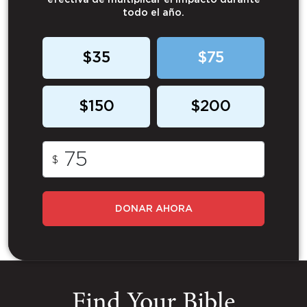
efectiva de multiplicar el impacto durante
todo el año.
$35
$75
$150
$200
$
DONAR AHORA
Find Your Bible