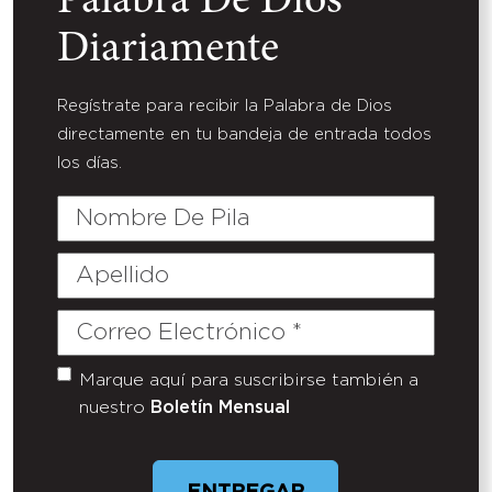
Palabra De Dios
Diariamente
Regístrate para recibir la Palabra de Dios
directamente en tu bandeja de entrada todos
los días.
Nombre
De
Pila
Apellido
Correo
Electrónico
(Required)
Marque aquí para suscribirse también a
Untitled
nuestro
Boletín Mensual