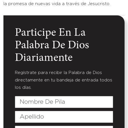
la promesa de nuevas vida a través de Jesucristo.
Participe En La
Palabra De Dios
Diariamente
Regístrate para recibir la Palabra de Dios
directamente en tu bandeja de entrada todos
los días.
Nombre
De
Pila
Apellido