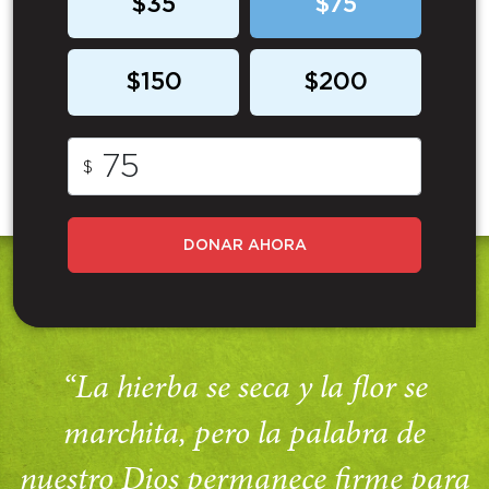
$35
$75
$150
$200
$
DONAR AHORA
“La hierba se seca y la flor se
marchita, pero la palabra de
nuestro Dios permanece firme para