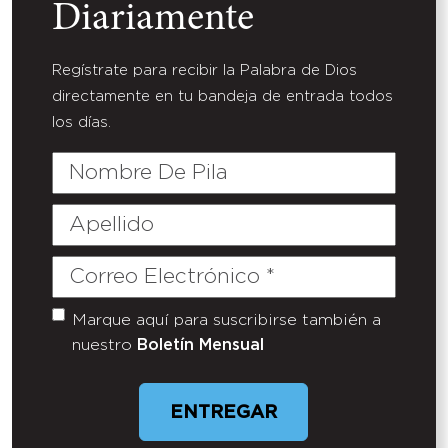
Diariamente
Regístrate para recibir la Palabra de Dios
directamente en tu bandeja de entrada todos
los días.
Nombre
De
Pila
Apellido
Correo
Electrónico
(Required)
Marque aquí para suscribirse también a
Untitled
nuestro
Boletín Mensual
ENTREGAR