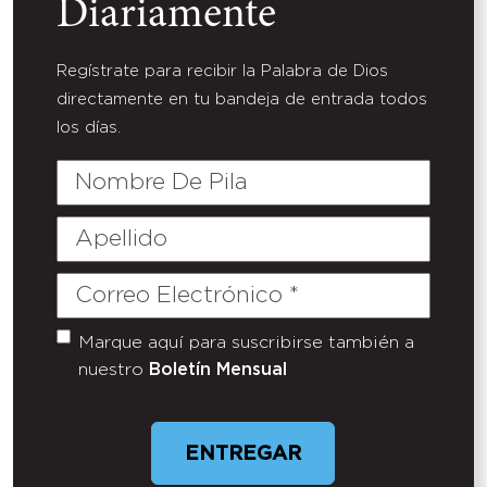
Diariamente
Regístrate para recibir la Palabra de Dios
directamente en tu bandeja de entrada todos
los días.
Nombre
De
Pila
Apellido
Correo
Electrónico
(Required)
Marque aquí para suscribirse también a
Untitled
nuestro
Boletín Mensual