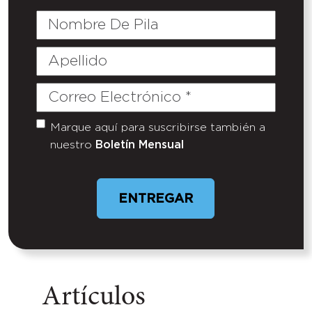
Nombre
De
Pila
Apellido
Correo
Electrónico
(Required)
Marque aquí para suscribirse también a
Untitled
nuestro
Boletín Mensual
Artículos