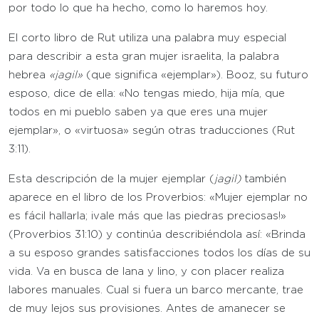
por todo lo que ha hecho, como lo haremos hoy.
El corto libro de Rut utiliza una palabra muy especial
para describir a esta gran mujer israelita, la palabra
hebrea
«jagil»
(que significa «ejemplar»). Booz, su futuro
esposo, dice de ella: «No tengas miedo, hija mía, que
todos en mi pueblo saben ya que eres una mujer
ejemplar», o «virtuosa» según otras traducciones (Rut
3:11).
Esta descripción de la mujer ejemplar (
jagil)
también
aparece en el libro de los Proverbios: «Mujer ejemplar no
es fácil hallarla; ¡vale más que las piedras preciosas!»
(Proverbios 31:10) y continúa describiéndola así: «Brinda
a su esposo grandes satisfacciones todos los días de su
vida. Va en busca de lana y lino, y con placer realiza
labores manuales. Cual si fuera un barco mercante, trae
de muy lejos sus provisiones. Antes de amanecer se