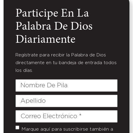
Participe En La
Palabra De Dios
Diariamente
Regístrate para recibir la Palabra de Dios
directamente en tu bandeja de entrada todos
los días.
Nombre
De
Pila
Apellido
Correo
Electrónico
(Required)
Marque aquí para suscribirse también a
Untitled