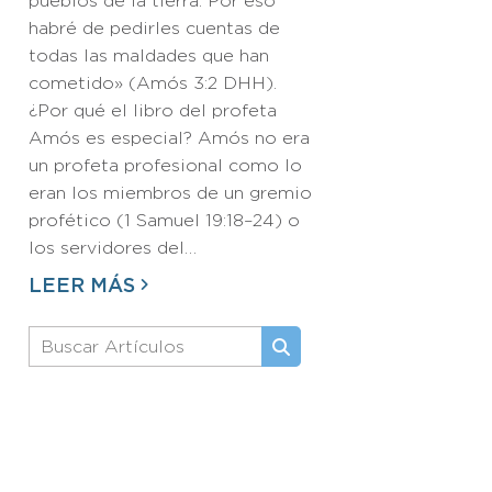
pueblos de la tierra. Por eso
habré de pedirles cuentas de
todas las maldades que han
cometido» (Amós 3:2 DHH).
¿Por qué el libro del profeta
Amós es especial? Amós no era
un profeta profesional como lo
eran los miembros de un gremio
profético (1 Samuel 19:18–24) o
los servidores del…
LEER MÁS