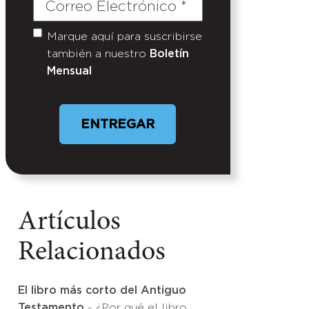
Correo
Electrónico
(Required)
Marque aquí para suscribirse
Untitled
también a nuestro
Boletín
Mensual
Artículos
Relacionados
El libro más corto del Antiguo
Testamento
- ¿Por qué el libro