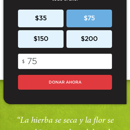
$35
$75
$150
$200
$
DONAR AHORA
“La hierba se seca y la flor se