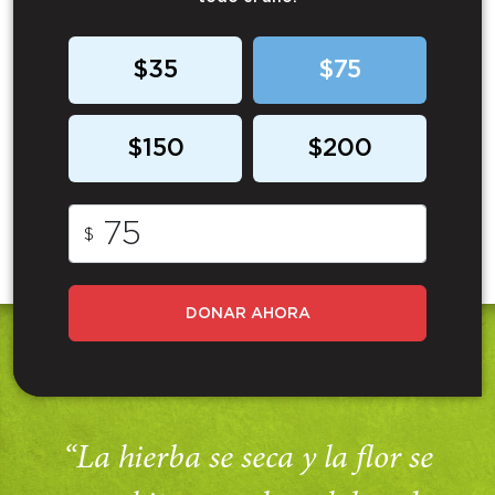
$35
$75
$150
$200
$
DONAR AHORA
“La hierba se seca y la flor se