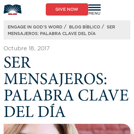
Skip
to
GIVE NOW
content
MENU
/
/
ENGAGE IN GOD’S WORD
BLOG BÍBLICO
SER
MENSAJEROS: PALABRA CLAVE DEL DÍA
Octubre 18, 2017
SER
MENSAJEROS:
PALABRA CLAVE
DEL DÍA